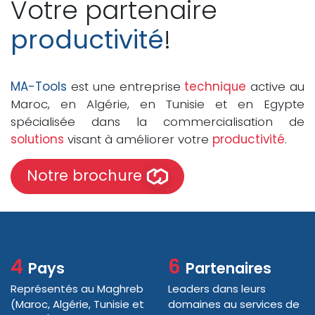
Votre partenaire
productivité
!
MA-Tools
est une entreprise
technique
active au
Maroc, en Algérie, en Tunisie et en Egypte
spécialisée dans la commercialisation de
solutions
visant à améliorer votre
productivité
.
Notre brochure
4
6
Pays
Partenaires
Représentés au Maghreb
Leaders dans leurs
(Maroc, Algérie, Tunisie et
domaines au services de