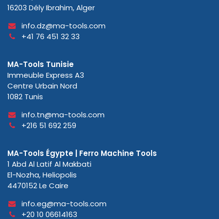
16203 Dély Ibrahim, Alger
info.dz@ma-tools.com
+41 76 451 32 33
MA-Tools Tunisie
Immeuble Express A3
Centre Urbain Nord
1082 Tunis
info.tn@ma-tools.com
+216 51 692 259
MA-Tools Égypte | Ferro Machine Tools
1 Abd Al Latif Al Makbati
El-Nozha, Heliopolis
4470152 Le Caire
info.eg@ma-tools.com
+20 10 06614163